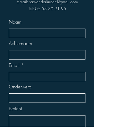
E-mail:
sasvanderlinden@gmail.com
Tel:
06 53 30 91 95
Naam
Achternaam
Email
Onderwerp
Bericht