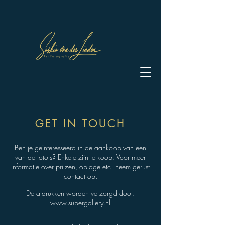
GET IN TOUCH
Ben je geïnteresseerd in de aankoop van een
van de foto's? Enkele zijn te koop. Voor meer
informatie over prijzen, oplage etc. neem gerust
contact op.
De afdrukken worden verzorgd door.
www.supergallery.nl